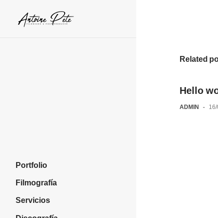
Skip
to
content
Related p
Hello wo
ADMIN
-
16
Portfolio
Filmografía
Servicios