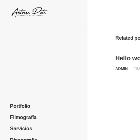
Skip
to
content
Related p
Hello wo
ADMIN
-
16
Portfolio
Filmografía
Servicios