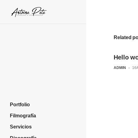
Skip
to
content
Related p
Hello wo
ADMIN
-
16
Portfolio
Filmografía
Servicios